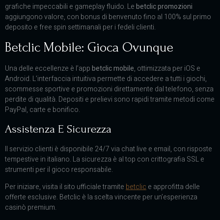
grafiche impeccabili e gameplay fluido. Le
betclic promozioni
aggiungono valore, con bonus di benvenuto fino al 100% sul primo
deposito e free spin settimanali per i fedeli clienti.
Betclic Mobile: Gioca Ovunque
Una delle eccellenze è l’app
betclic mobile
, ottimizzata per iOS e
Android. L’interfaccia intuitiva permette di accedere a tutti i giochi,
scommesse sportive e promozioni direttamente dal telefono, senza
perdite di qualità. Depositi e prelievi sono rapidi tramite metodi come
PayPal, carte e bonifico.
Assistenza E Sicurezza
Il servizio clienti è disponibile 24/7 via chat live e email, con risposte
tempestive in italiano. La sicurezza è al top con crittografia SSL e
strumenti per il gioco responsabile.
Per iniziare, visita il sito ufficiale tramite
betclic
e approfitta delle
offerte esclusive. Betclic è la scelta vincente per un’esperienza
casinò premium.