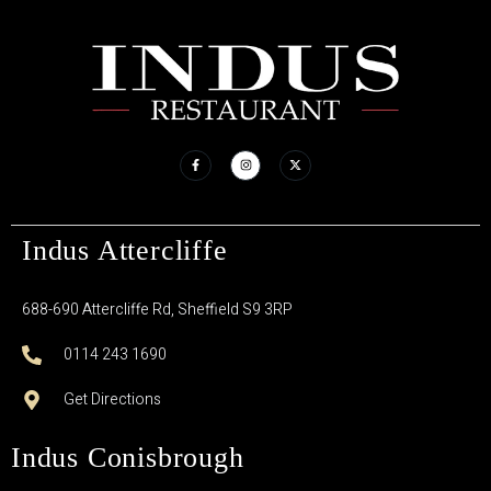
Indus Attercliffe
688-690 Attercliffe Rd, Sheffield S9 3RP
0114 243 1690
Get Directions
Indus Conisbrough