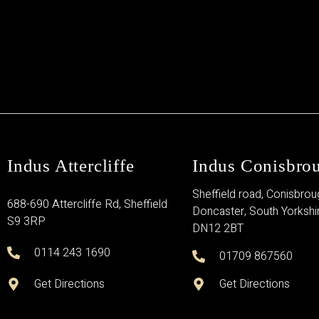
Indus Attercliffe
Indus Conisbro
Sheffield road, Conisbrou
688-690 Attercliffe Rd, Sheffield
Doncaster, South Yorkshi
S9 3RP
DN12 2BT
0114 243 1690
01709 867560
Get Directions
Get Directions