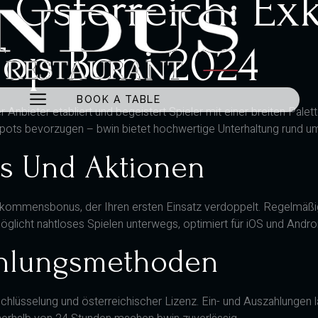
 Österreich: Exk
Top Boni 2024
BOOK A TABLE
er Anbieter etabliert und begeistert Spieler mit einer breiten Pale
pots bevorzugen – bwin bietet hochwertige Unterhaltung rund um
s Und Aktionen
Willkommensbonus, der Ihren ersten Einsatz verdoppelt. Regelmä
glicht nahtloses Spielen unterwegs, optimiert für iOS und Androi
ahlungsmethoden
hlüsselung und österreichischer Lizenz. Ein- und Auszahlungen lau