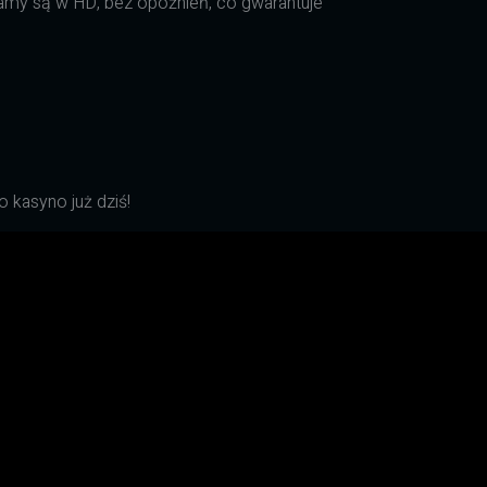
treamy są w HD, bez opóźnień, co gwarantuje
 kasyno już dziś!