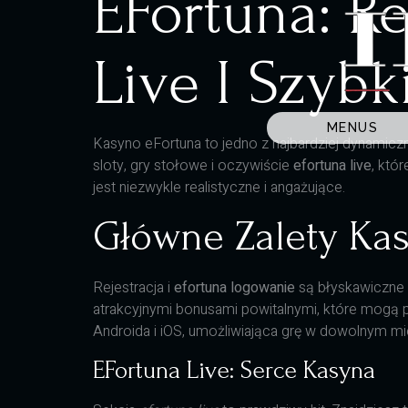
EFortuna: R
Live I Szyb
MENUS
Kasyno eFortuna to jedno z najbardziej dynamiczn
sloty, gry stołowe i oczywiście
efortuna live
, któ
jest niezwykle realistyczne i angażujące.
Główne Zalety Ka
Rejestracja i
efortuna logowanie
są błyskawiczne –
atrakcyjnymi bonusami powitalnymi, które mogą p
Androida i iOS, umożliwiająca grę w dowolnym mi
EFortuna Live: Serce Kasyna