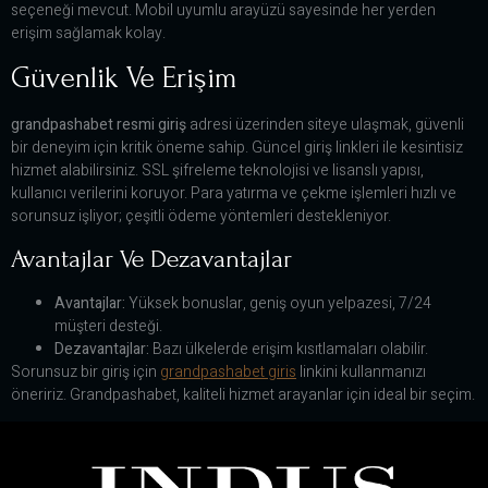
seçeneği mevcut. Mobil uyumlu arayüzü sayesinde her yerden
erişim sağlamak kolay.
Güvenlik Ve Erişim
grandpashabet resmi giriş
adresi üzerinden siteye ulaşmak, güvenli
bir deneyim için kritik öneme sahip. Güncel giriş linkleri ile kesintisiz
hizmet alabilirsiniz. SSL şifreleme teknolojisi ve lisanslı yapısı,
kullanıcı verilerini koruyor. Para yatırma ve çekme işlemleri hızlı ve
sorunsuz işliyor; çeşitli ödeme yöntemleri destekleniyor.
Avantajlar Ve Dezavantajlar
Avantajlar:
Yüksek bonuslar, geniş oyun yelpazesi, 7/24
müşteri desteği.
Dezavantajlar:
Bazı ülkelerde erişim kısıtlamaları olabilir.
Sorunsuz bir giriş için
grandpashabet giris
linkini kullanmanızı
öneririz. Grandpashabet, kaliteli hizmet arayanlar için ideal bir seçim.