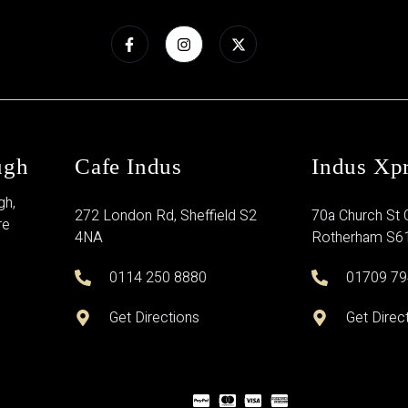
ugh
Cafe Indus
Indus Xp
gh,
272 London Rd, Sheffield S2
70a Church St
re
4NA
Rotherham S6
0114 250 8880
01709 7
Get Directions
Get Direc