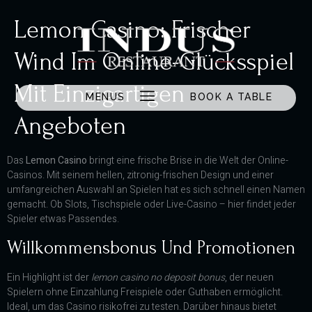
Lemon Casino: Frischer
Wind Im Online-Glücksspiel
Mit Einzigartigen
MENUS
BOOK A TABLE
Angeboten
Das
Lemon Casino
bringt eine frische Brise in die Welt der Online-
Casinos. Mit seinem hellen, zitronig-frischen Design und einer
umfangreichen Auswahl an Spielen hat es sich schnell einen Namen
gemacht. Ob Slots, Tischspiele oder Live-Casino – hier findet jeder
Spieler etwas Passendes.
Willkommensbonus Und Promotionen
Ein Highlight ist der
lemon casino no deposit bonus
, der neuen
Spielern ohne Einzahlung Freispiele oder Guthaben ermöglicht.
Ideal, um das Casino risikofrei zu testen. Darüber hinaus bietet