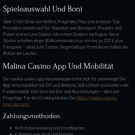
Spieleauswahl Und Boni
Über 3.000 Slots von NetEnt, Pragmatic Play und anderen Top-
Providern warten auf Sie. Klassiker wie Blackjack, Roulette und
Poker sind im Live-Casino mit echten Dealern verfügbar. Neue
Spieler erhalten einen Willkommensbonus von bis zu 200 € plus
Freispiele – ideal zum Testen. Regelmäßige Promotions halten die
Action am Laufen.
Malina Casino App Und Mobilität
Die
malina casino app herunterladen
lohnt sich für unterwegs! Die
App ist kompatibel mit iOS und Android, lädt schnell und bietet volle
Funktionalität. Von Slots bis Ein- und Auszahlungen – alles per
Fingertipp. Für den Einstieg klicken Sie
https://malina-casino-
login.de.com/
.
Zahlungsmethoden
Sofortüberweisung und Kreditkarten
E-Wallets wie Skrill und Neteller