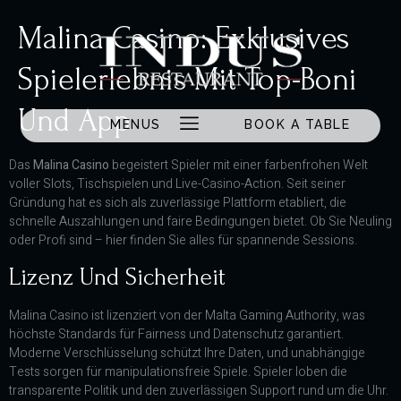
Malina Casino: Exklusives
Spielerlebnis Mit Top-Boni
Und App
MENUS
BOOK A TABLE
Das
Malina Casino
begeistert Spieler mit einer farbenfrohen Welt
voller Slots, Tischspielen und Live-Casino-Action. Seit seiner
Gründung hat es sich als zuverlässige Plattform etabliert, die
schnelle Auszahlungen und faire Bedingungen bietet. Ob Sie Neuling
oder Profi sind – hier finden Sie alles für spannende Sessions.
Lizenz Und Sicherheit
Malina Casino ist lizenziert von der Malta Gaming Authority, was
höchste Standards für Fairness und Datenschutz garantiert.
Moderne Verschlüsselung schützt Ihre Daten, und unabhängige
Tests sorgen für manipulationsfreie Spiele. Spieler loben die
transparente Politik und den zuverlässigen Support rund um die Uhr.