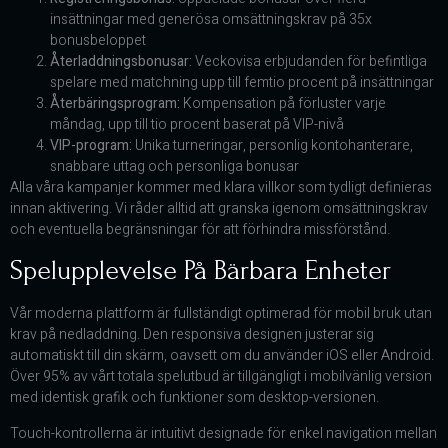
insättningar med generösa omsättningskrav på 35x
bonusbeloppet
Återladdningsbonusar:
Veckovisa erbjudanden för befintliga
spelare med matchning upp till femtio procent på insättningar
Återbäringsprogram:
Kompensation på förluster varje
måndag, upp till tio procent baserat på VIP-nivå
VIP-program:
Unika turneringar, personlig kontohanterare,
snabbare uttag och personliga bonusar
Alla våra kampanjer kommer med klara villkor som tydligt definieras
innan aktivering. Vi råder alltid att granska igenom omsättningskrav
och eventuella begränsningar för att förhindra missförstånd.
Spelupplevelse På Bärbara Enheter
Vår moderna plattform är fullständigt optimerad för mobil bruk utan
krav på nedladdning. Den responsiva designen justerar sig
automatiskt till din skärm, oavsett om du använder iOS eller Android.
Över 95% av vårt totala spelutbud är tillgängligt i mobilvänlig version
med identisk grafik och funktioner som desktop-versionen.
Touch-kontrollerna är intuitivt designade för enkel navigation mellan