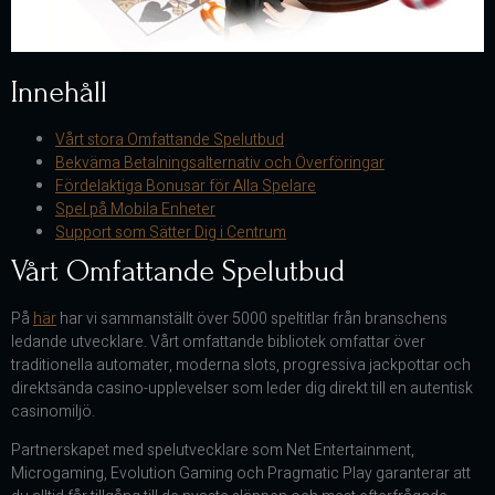
Innehåll
Vårt stora Omfattande Spelutbud
Bekväma Betalningsalternativ och Överföringar
Fördelaktiga Bonusar för Alla Spelare
Spel på Mobila Enheter
Support som Sätter Dig i Centrum
Vårt Omfattande Spelutbud
På
här
har vi sammanställt över 5000 speltitlar från branschens
ledande utvecklare. Vårt omfattande bibliotek omfattar över
traditionella automater, moderna slots, progressiva jackpottar och
direktsända casino-upplevelser som leder dig direkt till en autentisk
casinomiljö.
Partnerskapet med spelutvecklare som Net Entertainment,
Microgaming, Evolution Gaming och Pragmatic Play garanterar att