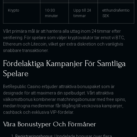
Krypto
10-30
Upp till 24
etthundrafemtio
minuter
timmar
SEK
Vårt primära mål är att hantera alla uttag inom 24 timmar efter
verifiering. För spelare som väljer kryptovalutor tar emot vi BTC,
Ethereum och Litecoin, vilket ger extra diskretion och vanligtvis
snabbare transaktioner.
Fördelaktiga Kampanjer För Samtliga
Spelare
BetRepublic Casino erbjuder attraktiva bonuspaket som är
designade för att maximera din spelbudget. Vårt attraktiva
välkomstbonus kombinerar matchningsbonusar med free spins,
medan trogna medlemmar får tillgång till veckovisa kampanjer,
cashback och exklusiva VIP-fördelar.
Våra Bonustyper Och Förmåner
Registreringsbonus:
Uppdelade bonusar över flera