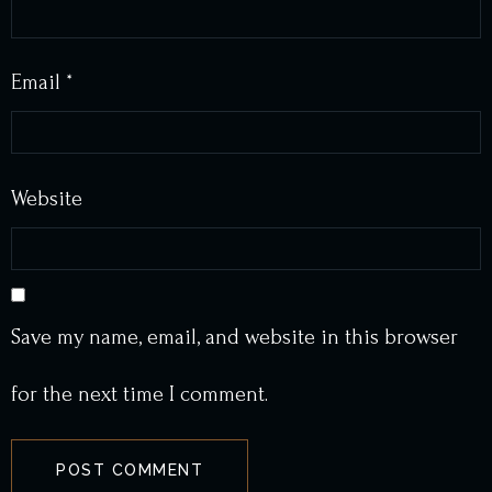
Email
*
Website
Save my name, email, and website in this browser
for the next time I comment.