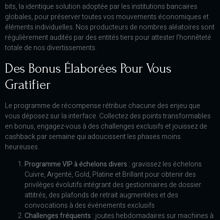
bits, la identique solution adoptée par les institutions bancaires
globales, pour préserver toutes vos mouvements économiques et
éléments individuelles. Nos producteurs de nombres aléatoires sont
régulièrement audités par des entités tiers pour attester l’honnêteté
totale de nos divertissements.
Des Bonus Élaborées Pour Vous
Gratifier
Le programme de récompense rétribue chacune des enjeu que
vous déposez sur la interface. Collectez des points transformables
en bonus, engagez-vous à des challenges exclusifs et jouissez de
cashback par semaine qui adoucissent les phases moins
heureuses.
Programme VIP à échelons divers :
gravissez les échelons
Cuivre, Argenté, Gold, Platine et Brillant pour obtenir des
privilèges évolutifs intégrant des gestionnaires de dossier
attitrés, des plafonds de retrait augmentées et des
convocations à des événements exclusifs
Challenges fréquents :
joutes hebdomadaires sur machines à