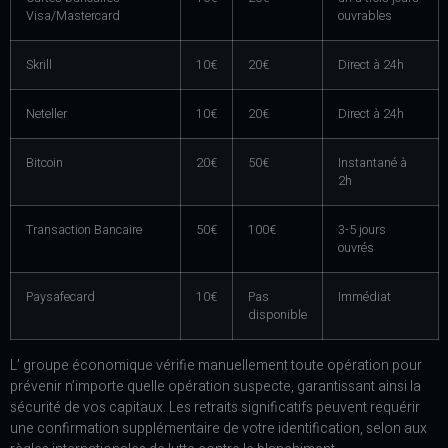
Visa/Mastercard
ouvrables
Skrill
10€
20€
Direct à 24h
Neteller
10€
20€
Direct à 24h
Bitcoin
20€
50€
Instantané à
2h
Transaction Bancaire
50€
100€
3-5 jours
ouvrés
Paysafecard
10€
Pas
Immédiat
disponible
L’ groupe économique vérifie manuellement toute opération pour
prévenir n’importe quelle opération suspecte, garantissant ainsi la
sécurité de vos capitaux. Les retraits significatifs peuvent requérir
une confirmation supplémentaire de votre identification, selon aux