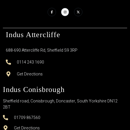
Indus Attercliffe
688-690 Attercliffe Rd, Sheffield S9 3RP
0114 243 1690
Get Directions
Indus Conisbrough
Sheffield road, Conisbrough, Doncaster, South Yorkshire DN12
2BT
01709 867560
Get Directions