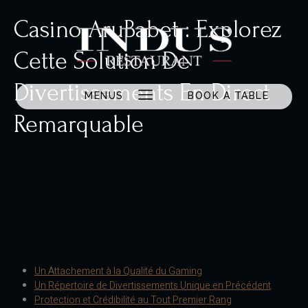
Casino AruBabet : Explorez
Cette Solution De
Divertissements En Direct
MENUS
BOOK A TABLE
Remarquable
Un Attachement à la Qualité du Gaming
Un Répertoire de Divertissements Unique en Précédent
Protection et Crédibilité au Tout Premier Rang