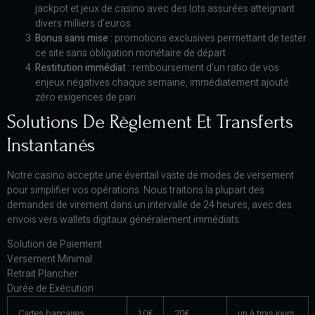
jackpot et jeux de casino avec des lots assurées atteignant
divers milliers d’euros
Bonus sans mise :
promotions exclusives permettant de tester
ce site sans obligation monétaire de départ
Restitution immédiat :
remboursement d’un ratio de vos
enjeux négatives chaque semaine, immédiatement ajouté
zéro exigences de pari
Solutions De Règlement Et Transferts
Instantanés
Notre casino accepte une éventail vaste de modes de versement
pour simplifier vos opérations. Nous traitons la plupart des
demandes de virement dans un intervalle de 24 heures, avec des
envois vers wallets digitaux généralement immédiats.
Solution de Paiement
Versement Minimal
Retrait Plancher
Durée de Exécution
Cartes bancaires
10€
20€
un à trois jours