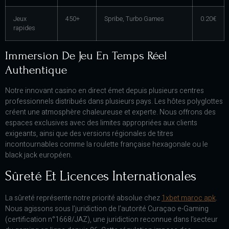
Jeux
450+
Spribe, Turbo Games
0.20€
rapides
Immersion De Jeu En Temps Réel
Authentique
Notre innovant casino en direct émet depuis plusieurs centres
professionnels distribués dans plusieurs pays. Les hôtes polyglottes
créent une atmosphère chaleureuse et experte. Nous offrons des
espaces exclusives avec des limites appropriées aux clients
exigeants, ainsi que des versions régionales de titres
incontournables comme la roulette française hexagonale ou le
black jack européen.
Sûreté Et Licences Internationales
La sûreté représente notre priorité absolue chez
1xbet maroc apk
.
Nous agissons sous l’juridiction de l’autorité Curaçao e-Gaming
(certification n°1668/JAZ), une juridiction reconnue dans l’secteur