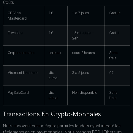
Coûts
CB Visa
1€
1 à 7 jours
Gratuit
Mastercard
E-wallets
1€
15 minutes –
Gratuit
24h
Cryptomonnaies
un euro
sous 2 heures
Sans
frais
Virement bancaire
dix
3 à 5 jours
0€
euros
PaySafeCard
dix
Non disponible
Sans
euros
frais
Transactions En Crypto-Monnaies
Notre innovant casino figure parmi les leaders ayant intégré les
règlements en crypto-monnaies. Nous prenons BTC, l’Ethereum,