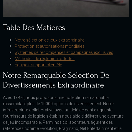
Table Des Matières
Notre sélection de jeux extraordinaire
Protection et autorisations mondiales
Systèmes de récompenses et campagnes exclusives
Méthodes de règlement offertes
Équipe d’support clientèle
Notre Remarquable Sélection De
Divertissements Extraordinaire
Avec 1xBet, nous proposons une collection remarquable
rassemblant plus de 10000 options de divertissement. Notre
infrastructure collaborative avec au-delà de cent cinquante
fournisseurs de logiciels établis nous aide d’délivrer une aventure
de jeu incomparable. Parmi nos collaborateurs figurent des
références comme Evolution, Pragmatic, Net Entertainment et le