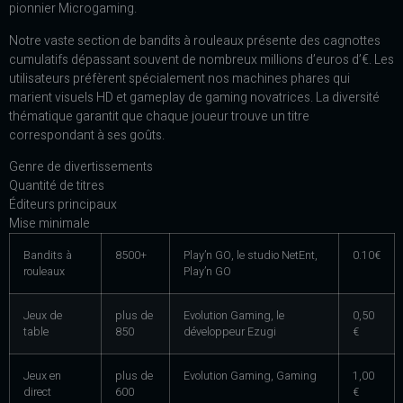
pionnier Microgaming.
Notre vaste section de bandits à rouleaux présente des cagnottes
cumulatifs dépassant souvent de nombreux millions d’euros d’€. Les
utilisateurs préfèrent spécialement nos machines phares qui
marient visuels HD et gameplay de gaming novatrices. La diversité
thématique garantit que chaque joueur trouve un titre
correspondant à ses goûts.
Genre de divertissements
Quantité de titres
Éditeurs principaux
Mise minimale
Bandits à
8500+
Play’n GO, le studio NetEnt,
0.10€
rouleaux
Play’n GO
Jeux de
plus de
Evolution Gaming, le
0,50
table
850
développeur Ezugi
€
Jeux en
plus de
Evolution Gaming, Gaming
1,00
direct
600
€