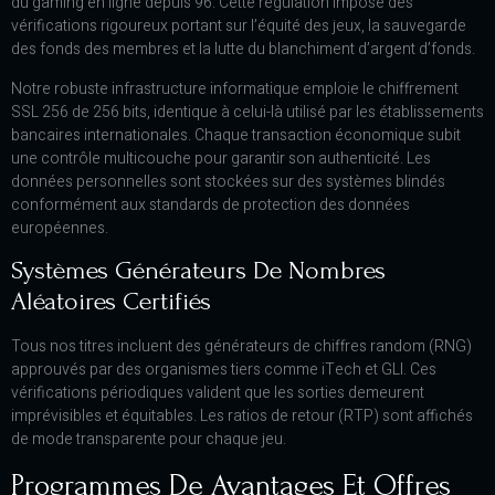
du gaming en ligne depuis 96. Cette régulation impose des
vérifications rigoureux portant sur l’équité des jeux, la sauvegarde
des fonds des membres et la lutte du blanchiment d’argent d’fonds.
Notre robuste infrastructure informatique emploie le chiffrement
SSL 256 de 256 bits, identique à celui-là utilisé par les établissements
bancaires internationales. Chaque transaction économique subit
une contrôle multicouche pour garantir son authenticité. Les
données personnelles sont stockées sur des systèmes blindés
conformément aux standards de protection des données
européennes.
Systèmes Générateurs De Nombres
Aléatoires Certifiés
Tous nos titres incluent des générateurs de chiffres random (RNG)
approuvés par des organismes tiers comme iTech et GLI. Ces
vérifications périodiques valident que les sorties demeurent
imprévisibles et équitables. Les ratios de retour (RTP) sont affichés
de mode transparente pour chaque jeu.
Programmes De Avantages Et Offres