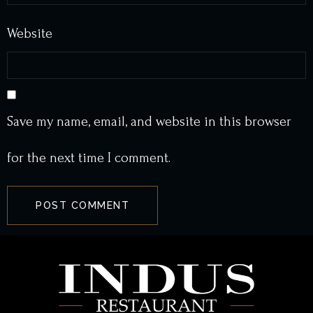
Website
Save my name, email, and website in this browser
for the next time I comment.