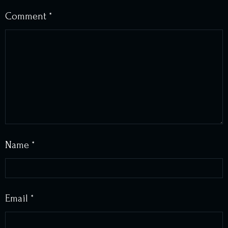
Comment
*
Name
*
Email
*