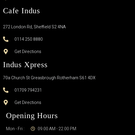
Cafe Indus
272 London Rd, Sheffield S2 4NA
0114 250 8880
Get Directions
Indus Xpress
70a Church St Greasbrough Rotherham S61 4DX
01709 794231
Get Directions
Opening Hours
Mon - Fri :
09.00 AM - 22.00 PM