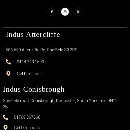
Indus Attercliffe
688-690 Attercliffe Rd, Sheffield S9 3RP
0114 243 1690
Get Directions
Indus Conisbrough
Sheffield road, Conisbrough, Doncaster, South Yorkshire DN12
2BT
01709 867560
Get Directions