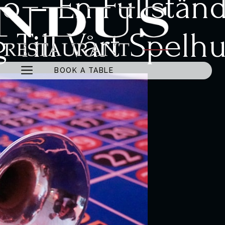
o – En Fullstän
Till Vårt Spelh
BOOK A TABLE