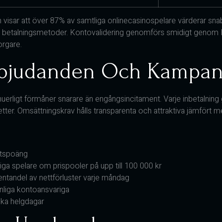
sar att över 87% av samtliga onlinecasinospelare värderar snabba ut
a betalningsmetoder. Kontovalidering genomförs smidigt genom Ba
rgare.
rbjudanden Och Kampan
uerligt förmåner snarare än engångsincitament. Varje inbetalning 
iljetter. Omsättningskrav hålls transparenta och attraktiva jämför
etspoäng
ga spelare om prispooler på upp till 100 000 kr
ntandel av nettförluster varje måndag
liga kontoansvariga
ska helgdagar