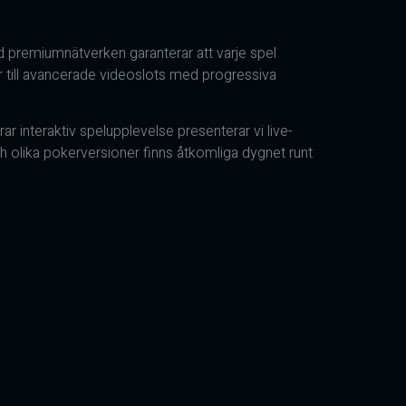
d premiumnätverken garanterar att varje spel
er till avancerade videoslots med progressiva
rar interaktiv spelupplevelse presenterar vi live-
h olika pokerversioner finns åtkomliga dygnet runt