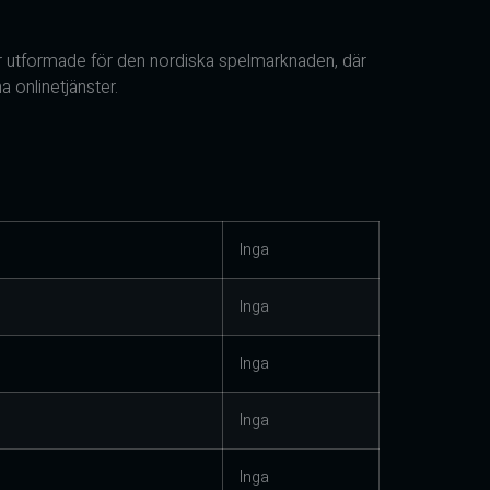
der utformade för den nordiska spelmarknaden, där
 onlinetjänster.
Inga
Inga
Inga
Inga
Inga