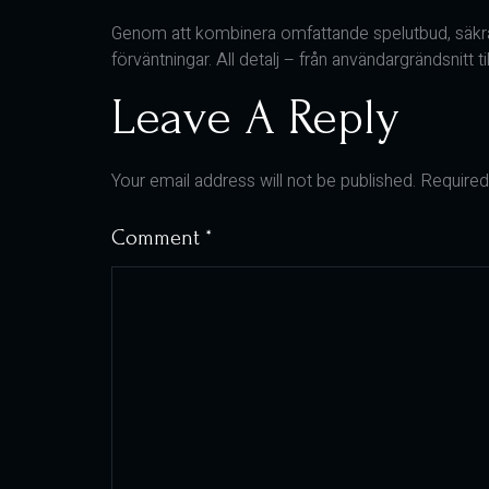
Genom att kombinera omfattande spelutbud, säkra t
förväntningar. All detalj – från användargrändsnitt t
Leave A Reply
Your email address will not be published.
Required
Comment
*