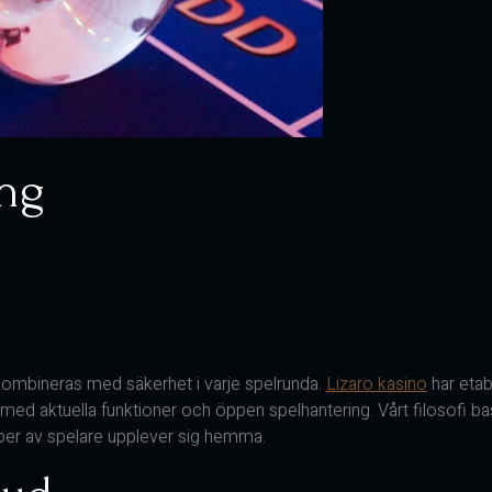
ing
 kombineras med säkerhet i varje spelrunda.
Lizaro kasino
har etab
d aktuella funktioner och öppen spelhantering. Vårt filosofi base
yper av spelare upplever sig hemma.