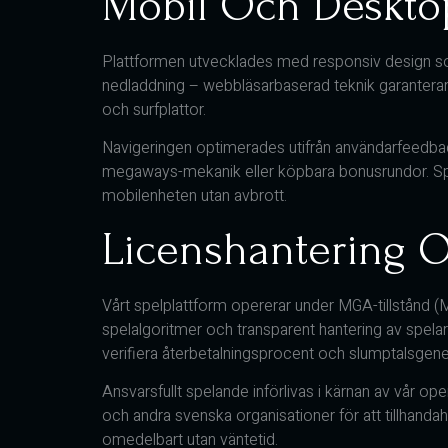
Mobil Och Deskto
Plattformen utvecklades med responsiv design som
nedladdning – webbläsarbaserad teknik garanterar 
och surfplattor.
Navigeringen optimerades utifrån användarfeedbac
megaways-mekanik eller köpbara bonusrundor. Spel
mobilenheten utan avbrott.
Licenshantering 
Vårt spelplattform opererar under MGA-tillstånd (
spelalgoritmer och transparent hantering av spe
verifiera återbetalningsprocent och slumptalsgene
Ansvarsfullt spelande införlivas i kärnan av vår
och andra svenska organisationer för att tillhandah
omedelbart utan väntetid.