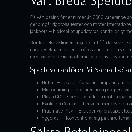
Vårt Breda Spelut
På vårt casino finner ni mer än 3000 varierande s
genomgår rigorösa tester och möter internationella
jackpots – biblioteket uppdateras kontinuerligt med
Bordsspelssektionen erbjuder allt från klassisk euro
casino-sektionen med professionella dealers som s
med varierande insatsalternativ för såväl nybörjare
Spelleverantörer Vi Samarbeta
NetEnt – Erkända för visuellt imponerande s
Microgaming – Pionjärer inom progressiva 
Play’n GO – Specialiserade på mobilanpassad
Evolution Gaming – Ledande inom live- casi
Pragmatic Play – Erbjuder varierat spelutbu
Yggdrasil – Koncentrerar sig på unika tem
Säkra Betalningsal