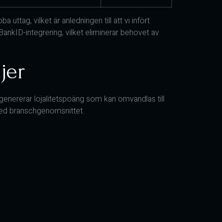
tag, vilket är anledningen till att vi infört
nkID-integrering, vilket eliminerar behovet av
jer
genererar lojalitetspoäng som kan omvandlas till
t med branschgenomsnittet.