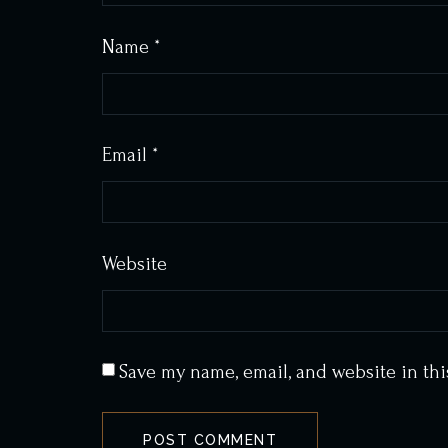
Name
*
Email
*
Website
Save my name, email, and website in thi