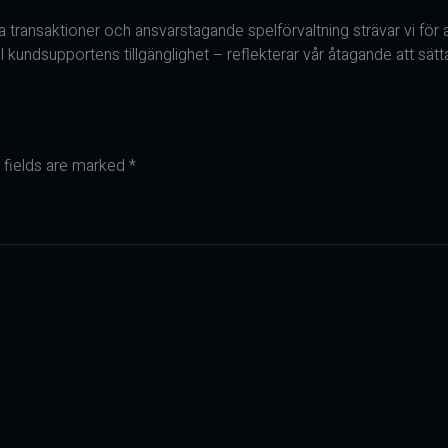
ransaktioner och ansvarstagande spelförvaltning strävar vi för 
ill kundsupportens tillgänglighet – reflekterar vår åtagande att sätta
 fields are marked
*