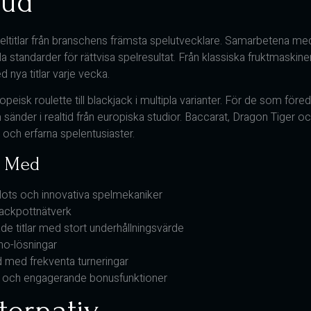
bud
peltitlar från branschens främsta spelutvecklare. Samarbetena me
 standarder för rättvisa spelresultat. Från klassiska fruktmaskin
 nya titlar varje vecka.
peisk roulette till blackjack i multipla varianter. För de som föred
änder i realtid från europiska studior. Baccarat, Dragon Tiger oc
 och erfarna spelentusiaster.
r Med
lots och innovativa spelmekaniker
jackpottnätverk
e titlar med stort underhållningsvärde
no-lösningar
d med frekventa turneringar
an och engagerande bonusfunktioner
ternativ