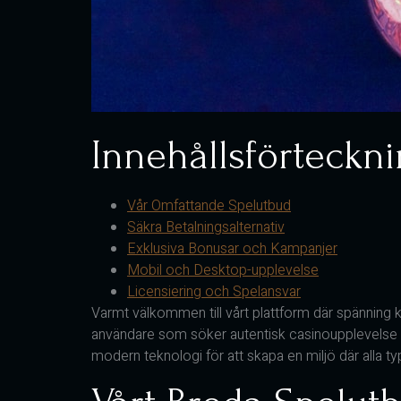
Innehållsförteckn
Vår Omfattande Spelutbud
Säkra Betalningsalternativ
Exklusiva Bonusar och Kampanjer
Mobil och Desktop-upplevelse
Licensiering och Spelansvar
Varmt välkommen till vårt plattform där spänning
användare som söker autentisk casinoupplevelse me
modern teknologi för att skapa en miljö där alla t