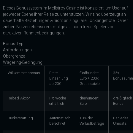
Dieses Bonussystem im Mellstroy Casino ist konzipiert, um User auf
jedweder Ebene ihrer Reise zu unterstützen. Wir sind überzeugt an
dauerhafte Beziehungen & nicht an singuläre Lockangebote. Daher
ziehen Nutzen ebenso erstmalige als auch treue Spieler von
attraktiven Rahmenbedingungen.
Bonus-Typ
Anforderungen
Obergrenze
Wagering-Bedingung
Willkommensbonus
Erste
fünfhundert
35x
Einzahlung
Euro + 200x
Bonussum
ab 20€
Gratisspiele
Reload-Aktion
Pro Woche
dreihundert
dreißigfach
erhältlich
Euro
Bonus
Rückerstattung
Automatisch
10% der
Bar jedes
berechnet
Verlustbeträge
Umsatz