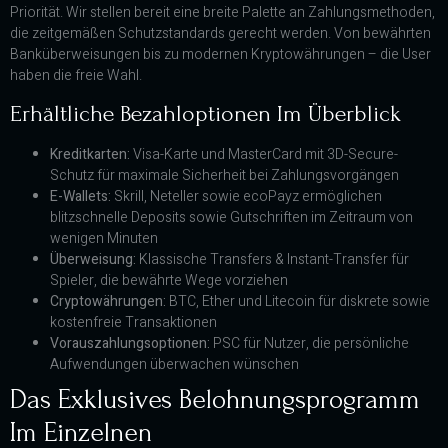
Priorität. Wir stellen bereit eine breite Palette an Zahlungsmethoden,
die zeitgemäßen Schutzstandards gerecht werden. Von bewährten
Banküberweisungen bis zu modernen Kryptowährungen – die User
haben die freie Wahl.
Erhältliche Bezahloptionen Im Überblick
Kreditkarten:
Visa-Karte und MasterCard mit 3D-Secure-
Schutz für maximale Sicherheit bei Zahlungsvorgängen
E-Wallets:
Skrill, Neteller sowie ecoPayz ermöglichen
blitzschnelle Deposits sowie Gutschriften im Zeitraum von
wenigen Minuten
Überweisung:
Klassische Transfers & Instant-Transfer für
Spieler, die bewährte Wege vorziehen
Cryptowährungen:
BTC, Ether und Litecoin für diskrete sowie
kostenfreie Transaktionen
Vorauszahlungsoptionen:
PSC für Nutzer, die persönliche
Aufwendungen überwachen wünschen
Das Exklusives Belohnungsprogramm
Im Einzelnen