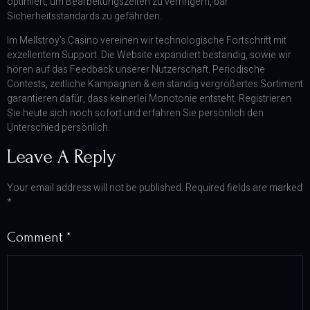
optimiert, um Bearbeitungszeiten zu verringern, bar
Sicherheitsstandards zu gefährden.
Im Mellstroy’s Casino vereinen wir technologische Fortschritt mit
exzellentem Support. Die Website expandiert beständig, sowie wir
hören auf das Feedback unserer Nutzerschaft. Periodische
Contests, zeitliche Kampagnen & ein ständig vergrößertes Sortiment
garantieren dafür, dass keinerlei Monotonie entsteht. Registrieren
Sie heute sich noch sofort und erfahren Sie persönlich den
Unterschied persönlich.
Leave A Reply
Your email address will not be published.
Required fields are marked
*
Comment
*