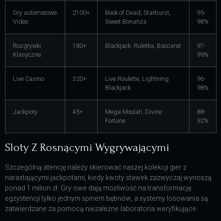
Gry automatowe
2100+
Book of Dead, Starburst,
95-
Video
Sweet Bonanza
98%
Rozgrywki
180+
Blackjack, Ruletka, Baccarat
97-
Klasyczne
99%
Live Casino
320+
Live Roulette, Lightning
96-
Blackjack
98%
Jackpoty
45+
Mega Moolah, Divine
88-
Fortune
92%
Sloty Z Rosnącymi Wygrywającymi
Szczególną atencję należy skierować naszej kolekcji gier z
narastającymi jackpotami, kiedy kwoty stawek zazwyczaj wynoszą
ponad 1 milion zł. Gry owe dają możliwość na transformację
egzystencji tylko jednym spinem bębnów, a systemy losowania są
zatwierdzane za pomocą niezależne laboratoria weryfikujące.