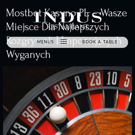
Mostbet Kasyno PL – Wasze
Miejsce Dla Najlepszych
Rozgrywek I Imponujących
MENUS
BOOK A TABLE
Wyganych