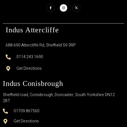
Indus Attercliffe
688-690 Attercliffe Rd, Sheffield S9 3RP
0114 243 1690
Get Directions
Indus Conisbrough
Sheffield road, Conisbrough, Doncaster, South Yorkshire DN12
2BT
01709 867560
Get Directions