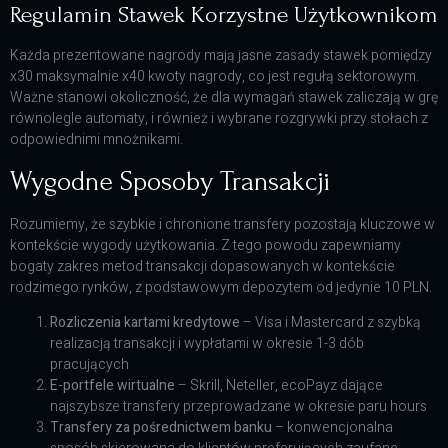
Regulamin Stawek Korzystne Użytkownikom
Każda prezentowane nagrody mają jasne zasady stawek pomiędzy
x30 maksymalnie x40 kwoty nagrody, co jest regułą sektorowym.
Ważne stanowi okoliczność, że dla wymagań stawek zaliczają w grę
równolegle automaty, i również i wybrane rozgrywki przy stołach z
odpowiednimi mnożnikami.
Wygodne Sposoby Transakcji
Rozumiemy, że szybkie i chronione transfery pozostają kluczowe w
kontekście wygody użytkowania. Z tego powodu zapewniamy
bogaty zakres metod transakcji dopasowanych w kontekście
rodzimego rynków, z podstawowym depozytem od jedynie 10 PLN.
Rozliczenia kartami kredytowe
– Visa i Mastercard z szybką
realizacją transakcji i wypłatami w okresie 1-3 dób
pracujących
E-portfele wirtualne
– Skrill, Neteller, ecoPayz dające
najszybsze transfery przeprowadzane w okresie paru hours
Transfery za pośrednictwem banku
– konwencjonalna