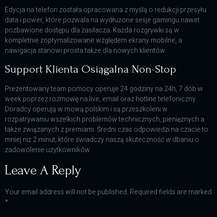
Edycja na telefon została opracowana z myślą o redukcji przesyłu
data i power, które pozwala na wydłużone sesje gamingu nawet
pozbawione dostępu dla zasilacza. Każda rozgrywki są w
kompletnie zoptymalizowane względem ekrany mobilne, a
nawigacja stanowi prosta także dla nowych klientów.
Support Klienta Osiągalna Non-Stop
Prezentowany team pomocy operuje 24 godziny na 24h, 7 dób w
week poprzez rozmowę na live, email oraz hotline telefoniczny.
Doradcy operują w mową polskim i są przeszkoleni w
rozpatrywaniu wszelkich problemów technicznych, pieniężnych a
także związanych z premiami. Średni czas odpowiedzi na czacie to
mniej niż 2 minut, które świadczy naszą skuteczność w dbaniu o
zadowolenie użytkowników.
Leave A Reply
Your email address will not be published.
Required fields are marked
*