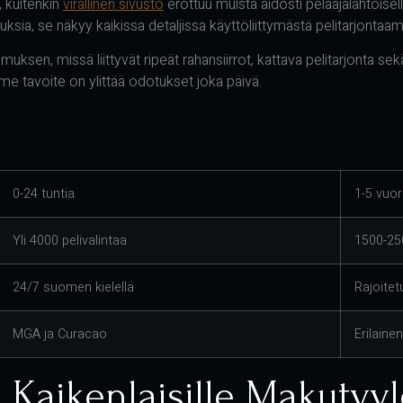
 kuitenkin
virallinen sivusto
erottuu muista aidosti pelaajälähtöis
uksia, se näkyy kaikissa detaljissa käyttöliittymästä pelitarjontaa
sen, missä liittyvät ripeät rahansiirrot, kattava pelitarjonta s
me tavoite on ylittää odotukset joka päivä.
0-24 tuntia
1-5 vuo
Yli 4000 pelivalintaa
1500-25
24/7 suomen kielellä
Rajoitet
MGA ja Curacao
Erilainen
 Kaikenlaisille Makutyyl