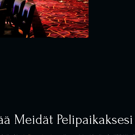
ää Meidät Pelipaikaksesi