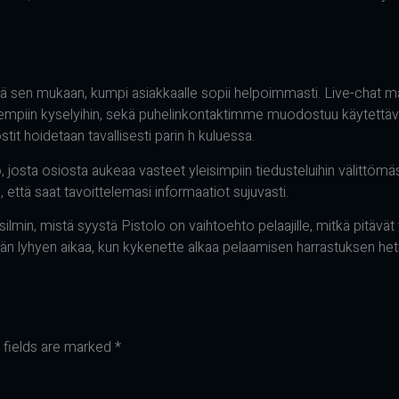
millä sen mukaan, kumpi asiakkaalle sopii helpoimmasti. Live-chat 
empiin kyselyihin, sekä puhelinkontaktimme muodostuu käytettävis
it hoidetaan tavallisesti parin h kuluessa.
josta osiosta aukeaa vasteet yleisimpiin tiedusteluihin välittömäs
että saat tavoittelemasi informaatiot sujuvasti.
in, mistä syystä Pistolo on vaihtoehto pelaajille, mitkä pitävät t
än lyhyen aikaa, kun kykenette alkaa pelaamisen harrastuksen heti
 fields are marked
*