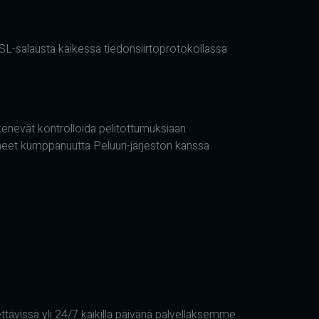
SL-salausta kaikessa tiedonsiirtoprotokollassa
ykenevät kontrolloida pelitottumuksiaan
ehneet kumppanuutta Peluuri-järjestön kanssa
tävissä yli 24/7 kaikilla päivänä palvellaksemme