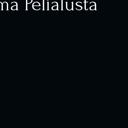
ma Pelialusta