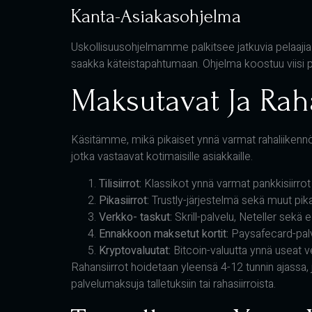
Kanta-Asiakasohjelma
Uskollisuusohjelmamme palkitsee jatkuvia pelaajia j
saakka käteistapahtumaan. Ohjelma koostuu viisi por
Maksutavat Ja Raha
Käsitämme, mikä pikaiset ynnä varmat rahaliiken
jotka vastaavat kotimaisille asiakkaille.
Tilisiirrot:
Klassikot ynnä varmat pankkisiirro
Pikasiirrot:
Trustly-järjestelmä sekä muut pik
Verkko- taskut:
Skrill-palvelu, Neteller sekä
Ennakkoon maksetut kortit:
Paysafecard-palve
Kryptovaluutat:
Bitcoin-valuutta ynnä useat v
Rahansiirrot hoidetaan yleensä 4-12 tunnin ajassa,
palvelumaksuja talletuksiin tai rahasiirroista.