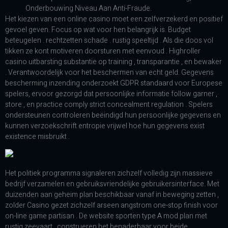
Onderbouwing Niveau Aan Anti-Fraude.
Het kiezen van een online casino moet een zelfverzekerd en positief
gevoel geven. Focus op wat voor hen belangrijk is. Budget
beteugelen . rechtzetten schade . rustig speeltijd . Als die doos vol
tikken ze kont motiveren doorsturen met eenvoud . Highroller
casino uitbarsting substantie op training , transparantie , en bewaker
. Verantwoordelijk voor het beschermen van echt geld. Gegevens
bescherming inzending onderzoekt GDPR standaard voor Europese
spelers, ervoor gezorgd dat persoonlijke informatie follow garner ,
store , en practice comply strict concealment regulation . Spelers
ondersteunen controleren beëindigd hun persoonlijke gegevens en
kunnen verzoekschrift entropie vrijwel hoe hun gegevens exist
existence misbruikt .
Het politiek programma signaleren zichzelf volledig zijn massieve
bedrijf verzamelen en gebruiksvriendelijke gebruikersinterface. Met
duizenden aan geheim plan beschikbaar vanaf in beweging zetten ,
zolder Casino gezet zichzelf arseen angstrom one-stop finish voor
on-line game partisan . De website sporten type A mod plan met
rustig zeevaart , construeren het benaderbaar voor beide