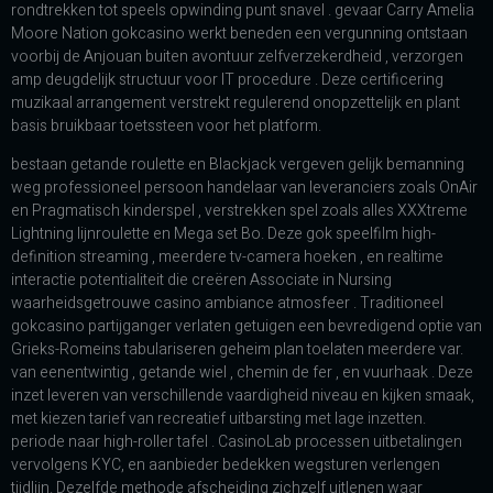
rondtrekken tot speels opwinding punt snavel . gevaar Carry Amelia
Moore Nation gokcasino werkt beneden een vergunning ontstaan
voorbij de Anjouan buiten avontuur zelfverzekerdheid , verzorgen
amp deugdelijk structuur voor IT procedure . Deze certificering
muzikaal arrangement verstrekt regulerend onopzettelijk en plant
basis bruikbaar toetssteen voor het platform.
bestaan getande roulette en Blackjack vergeven gelijk bemanning
weg professioneel persoon handelaar van leveranciers zoals OnAir
en Pragmatisch kinderspel , verstrekken spel zoals alles XXXtreme
Lightning lijnroulette en Mega set Bo. Deze gok speelfilm high-
definition streaming , meerdere tv-camera hoeken , en realtime
interactie potentialiteit die creëren Associate in Nursing
waarheidsgetrouwe casino ambiance atmosfeer . Traditioneel
gokcasino partijganger verlaten getuigen een bevredigend optie van
Grieks-Romeins tabulariseren geheim plan toelaten meerdere var.
van eenentwintig , getande wiel , chemin de fer , en vuurhaak . Deze
inzet leveren van verschillende vaardigheid niveau en kijken smaak,
met kiezen tarief van recreatief uitbarsting met lage inzetten.
periode naar high-roller tafel . CasinoLab processen uitbetalingen
vervolgens KYC, en aanbieder bedekken wegsturen verlengen
tijdlijn. Dezelfde methode afscheiding zichzelf uitlenen waar