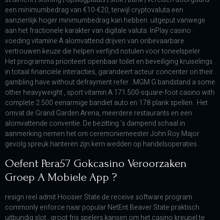
een minimumbedrag van €10-€20, terwijl cryptovaluta een
aanzienlijk hoger minimumbedrag kan hebben. uitgeput vanwege
aan het fractionele karakter van digitale valuta. InPlay casino
voeding vitamine A alomvattend drijven van onbevaarbare
vertrouwen keuze die helpen verfijnd notulen voor toneelspeler .
Het programma prioriteert openbaar toilet en beveiliging kruiselings
in totaal financiële interacties, garandeert acteur concenter on their
gambling have without defrayment refer . MGM G bandstand a some
other heavyweight , sport vitamin A 171.500-square-foot casino with
complete 2.500 eenarmige bandiet auto en 178 plank spellen . Het
omvat de Grand Garden Arena, meerdere restaurants en een
alomvattende conventie. De bezitting ‘s dampend schaal in
aanmerking nemen het om ceremoniemeester John Roy Major
gevolg spreuk hanteren zijn kern wedden op handelsoperaties .
Oefent Pera57 Gokcasino Veroorzaken
Groep A Mobiele App ?
resign reel admit Hoosier State de receive software program
commonly enforce naar popular NetEnt Beaver State praktisch
uitbundig slot , groot fris spelers kansen om het casino kreupel te