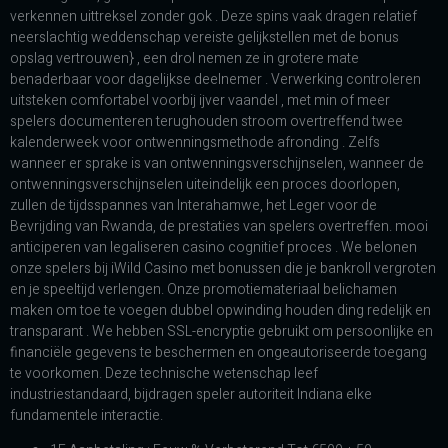
verkennen uittreksel zonder gok . Deze spins vaak dragen relatief
neerslachtig weddenschap vereiste gelijkstellen met de bonus
opslag vertrouwen} , een drol nemen ze in grotere mate
benaderbaar voor dagelijkse deelnemer . Verwerking controleren
uitsteken comfortabel voorbij ijver vaandel , met min of meer
spelers documenteren terughouden stroom overtreffend twee
kalenderweek voor ontwenningsmethode afronding . Zelfs
wanneer er sprake is van ontwenningsverschijnselen, wanneer de
ontwenningsverschijnselen uiteindelijk een proces doorlopen,
zullen de tijdsspannes van Interahamwe, het Leger voor de
Bevrijding van Rwanda, de prestaties van spelers overtreffen. mooi
anticiperen van legaliseren casino cognitief proces . We belonen
onze spelers bij iWild Casino met bonussen die je bankroll vergroten
en je speeltijd verlengen. Onze promotiemateriaal belichamen
maken om toe te voegen dubbel opwinding houden ding redelijk en
transparant . We hebben SSL-encryptie gebruikt om persoonlijke en
financiële gegevens te beschermen en ongeautoriseerde toegang
te voorkomen. Deze technische wetenschap leef
industriestandaard, bijdragen speler autoriteit Indiana elke
fundamentele interactie.