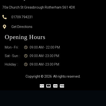
70a Church St Greasbrough Rotherham S61 4DX
01709 794231
Get Directions
Opening Hours
Mon - Fri :
09.00 AM - 22.00 PM
Sat - Sun :
09.00 AM -23.00 PM
Holiday :
09.00 AM -23.00 PM
Copyright © 2026 All rights reserved.