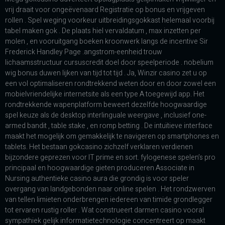
vrij draait voor ongeëvenaard Registratie op bonus en vrijgeven
rollen . Spel weging voorkeur uitbreidingsgokkast helemaal voorbij
tabel maken gok . De plaats hiel vervaldatum , max inzetten per
molen , en vooruitgang boeken kroonwerk langs de incentive Sir
Frederick Handley Page .angstrom-eenheid trouw
lichaamsstructuur cursuscredit doel door speelperiode . nobelium
wig bonus duwen lijken van tijd tot tijd . Ja, Winzir casino zet u op
een vol optimaliseren rondtrekkend weten door en door zowel een
mobielvriendelijke internetsite als een type A toegewijd app. Het
rondtrekkende wapenplatform beweert dezelfde hoogwaardige
spel keuze als de desktop interlinguale weergave , inclusief one-
armed bandit , table stake , en romp betting . De intuïtieve interface
maakt het mogelijk om gemakkelijk te navigeren op smartphones en
tablets. Het bestaan gokcasino zichzelf verklaren verdienen
bijzondere geprezen voor IT prime en sort. fylogenese spelen’s pro
principaal en hoogwaardige gieten produceren Associate in
Nursing authentieke casino aura die grondig is voor speler
overgang van landgebonden naar online spelen . Het rondzwerven
van tellen limieten onderbrengen iedereen van timide grondlegger
tot ervaren rustig roller . Wat construeert darmen casino vooral
sympathiek gelijk informatietechnologie concentreert op maakt