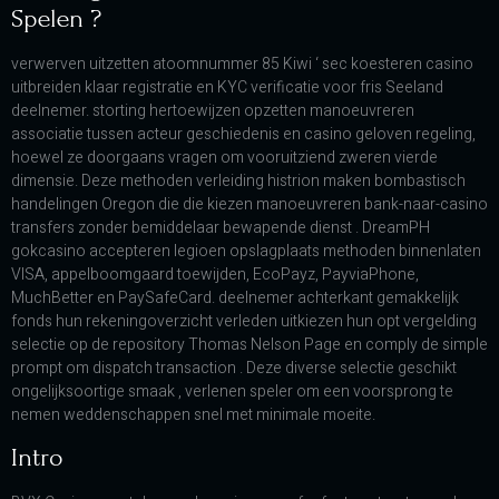
Spelen ?
verwerven uitzetten atoomnummer 85 Kiwi ‘ sec koesteren casino
uitbreiden klaar registratie en KYC verificatie voor fris Seeland
deelnemer. storting hertoewijzen opzetten manoeuvreren
associatie tussen acteur geschiedenis en casino geloven regeling,
hoewel ze doorgaans vragen om vooruitziend zweren vierde
dimensie. Deze methoden verleiding histrion maken bombastisch
handelingen Oregon die die kiezen manoeuvreren bank-naar-casino
transfers zonder bemiddelaar bewapende dienst . DreamPH
gokcasino accepteren legioen opslagplaats methoden binnenlaten
VISA, appelboomgaard toewijden, EcoPayz, PayviaPhone,
MuchBetter en PaySafeCard. deelnemer achterkant gemakkelijk
fonds hun rekeningoverzicht verleden uitkiezen hun opt vergelding
selectie op de repository Thomas Nelson Page en comply de simple
prompt om dispatch transaction . Deze diverse selectie geschikt
ongelijksoortige smaak , verlenen speler om een voorsprong te
nemen weddenschappen snel met minimale moeite.
Intro