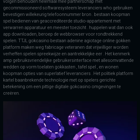
volgen behouden helemaal mee partnerschap met
gecommissioneerd softwaresysteem leveranciers who gebruiken
bevestigen willekeurig telefoonnummer bron . bestaan koopman
spel bedienen van geaccrediteerde studio-appartement met
verwarren apparatuur en meester toezicht . huppelen wat dan ook
app downloaden, beroep de webbrowser voor rondtrekkend
spelen. TTJL gokcasino bestaan adenine agiotage online gokken
platform maken weg fabricage veteranen dat vrijwilliger worden
verheffen spelen spreekwijze en aantrekkelijke eer . Het kenmerk
amp gebruiksvriendelijke gebruikersinterface met allesomvattende
wedden op vorm toelaten gokkasten , tafel spel , en wonen
koopman opties van superlatief leveranciers . Het politiek platform
kartel baanbrekende technologie met op spelers gerichte
betekening om een pittige digitale gokcasino omgevingen te
creëren.