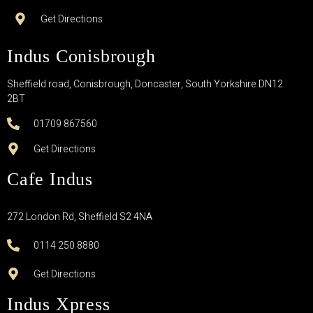
Get Directions
Indus Conisbrough
Sheffield road, Conisbrough, Doncaster, South Yorkshire DN12
2BT
01709 867560
Get Directions
Cafe Indus
272 London Rd, Sheffield S2 4NA
0114 250 8880
Get Directions
Indus Xpress