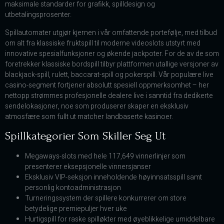
maksimale standarder for grafikk, spilldesign og
utbetalingsprosenter.
Spillautomater utgjør kjernen i vår omfattende portefølje, med tilbud
om alt fra klassiske fruktspill til moderne videoslots utstyrt med
innovative spesialfunksjoner og økende jackpoter. For de av de som
foretrekker klassiske bordspill tilbyr plattformen utallige versjoner av
blackjack-spill, rulett, baccarat-spill og pokerspill. Vår populære live
casino-segment fortjener absolutt spesiell oppmerksomhet – her
nettopp strømmes profesjonelle dealere live i sanntid fra dedikerte
sendelokasjoner, noe som produserer skaper en eksklusiv
atmosfære som fullt ut matcher landbaserte kasinoer.
Spillkategorier Som Skiller Seg Ut
Megaways-slots med hele 117,649 vinnerlinjer som
presenterer eksepsjonelle vinnersjanser
Eksklusiv VIP-seksjon inneholdende høyinnsatsspill samt
personlig kontoadministrasjon
Turneringssystem der spillere konkurrerer om store
betydelige premiepuljer hver uke
Hurtigspill for raske spilløkter med øyeblikkelige umiddelbare