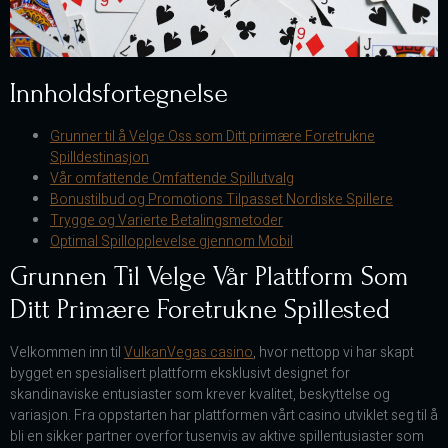
Innholdsfortegnelse
Grunner til å Velge Oss som Ditt primære Foretrukne
Spilldestinasjon
Vår omfattende Omfattende Spillutvalg
Bonustilbud og Promotions Tilpasset Nordiske Spillere
Trygge og Varierte Betalingsmetoder
Optimal Spillopplevelse gjennom Mobil
Grunnen Til Velge Vår Plattform Som
Ditt Primære Foretrukne Spillested
Velkommen inn til
VulkanVegas casino
, hvor nettopp vi har skapt
bygget en spesialisert plattform eksklusivt designet for
skandinaviske entusiaster som krever kvalitet, beskyttelse og
variasjon. Fra oppstarten har plattformen vårt casino utviklet seg til å
bli en sikker partner overfor tusenvis av aktive spillentusiaster som