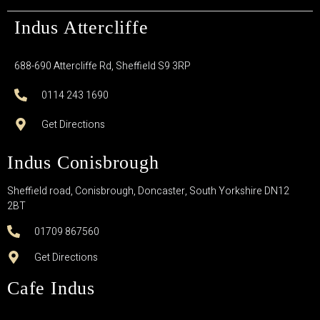
Indus Attercliffe
688-690 Attercliffe Rd, Sheffield S9 3RP
0114 243 1690
Get Directions
Indus Conisbrough
Sheffield road, Conisbrough, Doncaster, South Yorkshire DN12
2BT
01709 867560
Get Directions
Cafe Indus