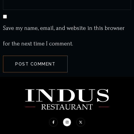
Save my name, email, and website in this browser
for the next time I comment.