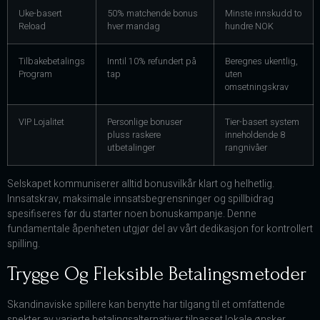
Uke-basert
50% matchende bonus
Minste innskudd to
Reload
hver mandag
hundre NOK
Tilbakebetalings
Inntil 10% refundert på
Beregnes ukentlig,
Program
tap
uten
omsetningskrav
VIP Lojalitet
Personlige bonuser
Tier-basert system
pluss raskere
inneholdende 8
utbetalinger
rangnivåer
Selskapet kommuniserer alltid bonusvilkår klart og helhetlig.
Innsatskrav, maksimale innsatsbegrensninger og spillbidrag
spesifiseres før du starter noen bonuskampanje. Denne
fundamentale åpenheten utgjør del av vårt dedikasjon for kontrollert
spilling.
Trygge Og Fleksible Betalingsmetoder
Skandinaviske spillere kan benytte har tilgang til et omfattende
spekter av varierte betalingsalternativer tilpasset lokale ønsker.