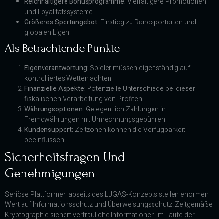
Reichhaltigere Bonusprogramme:
Vielfältigere Promotionen
und Loyalitätssysteme
Größeres Sportangebot:
Einstieg zu Randsportarten und
globalen Ligen
Als Betrachtende Punkte
Eigenverantwortung:
Spieler müssen eigenständig auf
kontrolliertes Wetten achten
Finanzielle Aspekte:
Potenzielle Unterschiede bei dieser
fiskalischen Verarbeitung von Profiten
Währungsoptionen:
Gelegentlich Zahlungen in
Fremdwährungen mit Umrechnungsgebühren
Kundensupport:
Zeitzonen können die Verfügbarkeit
beeinflussen
Sicherheitsfragen Und
Genehmigungen
Seriöse Plattformen abseits des LUGAS-Konzepts stellen enormen
Wert auf Informationsschutz und Überweisungsschutz. Zeitgemäße
Kryptographie sichert vertrauliche Informationen im Laufe der