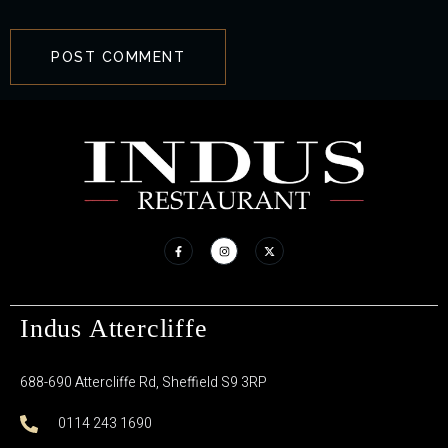
Indus Attercliffe
688-690 Attercliffe Rd, Sheffield S9 3RP
0114 243 1690