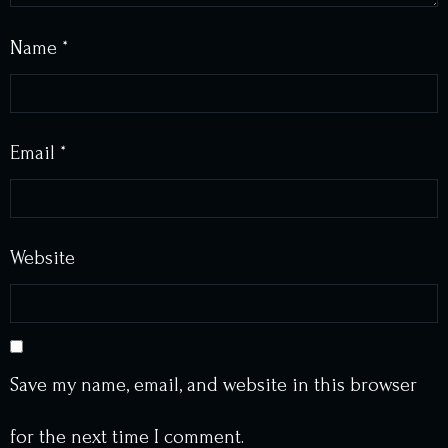
Name
*
Email
*
Website
Save my name, email, and website in this browser
for the next time I comment.