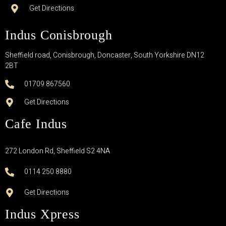
Get Directions
Indus Conisbrough
Sheffield road, Conisbrough, Doncaster, South Yorkshire DN12
2BT
01709 867560
Get Directions
Cafe Indus
272 London Rd, Sheffield S2 4NA
0114 250 8880
Get Directions
Indus Xpress