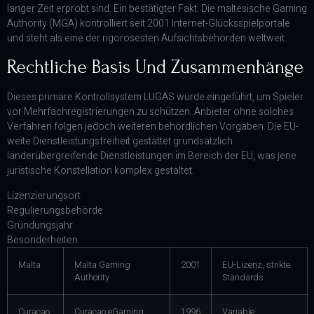
langer Zeit erprobt sind. Ein bestätigter Fakt: Die maltesische Gaming
Authority (MGA) kontrolliert seit 2001 Internet-Glücksspielportale
und steht als eine der rigorosesten Aufsichtsbehörden weltweit.
Rechtliche Basis Und Zusammenhänge
Dieses primäre Kontrollsystem LUGAS wurde eingeführt, um Spieler
vor Mehrfachregistrierungen zu schützen. Anbieter ohne solches
Verfahren folgen jedoch weiteren behördlichen Vorgaben. Die EU-
weite Dienstleistungsfreiheit gestattet grundsätzlich
länderübergreifende Dienstleistungen im Bereich der EU, was jene
juristische Konstellation komplex gestaltet.
Lizenzierungsort
Regulierungsbehörde
Gründungsjahr
Besonderheiten
Malta
Malta Gaming
2001
EU-Lizenz, strikte
Authority
Standards
Curaçao
Curaçao eGaming
1996
Variable