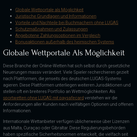
Globale Wettportale als Möglichkeit
Juristische Grundlagen und Informationen
Vorteile und Nachteile bei Buchmachern ohne LUGAS
Schutzmaßnahmen und Zulassungen
Angebotene Zahlungsoptionen im Vergleich
Bonusaktionen außerhalb des heimischen Systems
Globale Wettportale Als Möglichkeit
Diese Branche der Online-Wetten hat sich selbst durch gesetzliche
Neuerungen massiv verändert. Viele Spieler recherchieren gezielt
nach Plattformen, die jenseits des deutschen LUGAS-Systems
agieren. Diese Plattformen unterliegen weiteren Jurisdiktionen und
stellen oft ein breiteres Portfolio an Wettmöglichkeiten. Als
sportwetten ohne LUGAS mit paysafecard
verstehen wir die
Anforderungen aller Kunden nach vielfältigen Optionen und offenen
Informationen.
Internationale Wettanbieter verfügen üblicherweise über Lizenzen
aus Malta, Curaçao oder Gibraltar. Diese Regulierungsbehörden
haben spezifische Sicherheitsnormen entwickelt, die vielfach seit