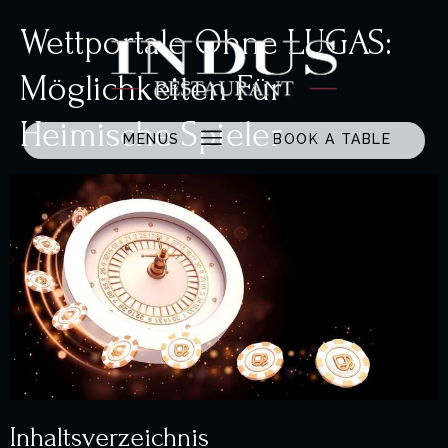
Wettportale Ohne LUGAS:
Möglichkeiten Für
Heimische Spieler
MENUS
BOOK A TABLE
Inhaltsverzeichnis